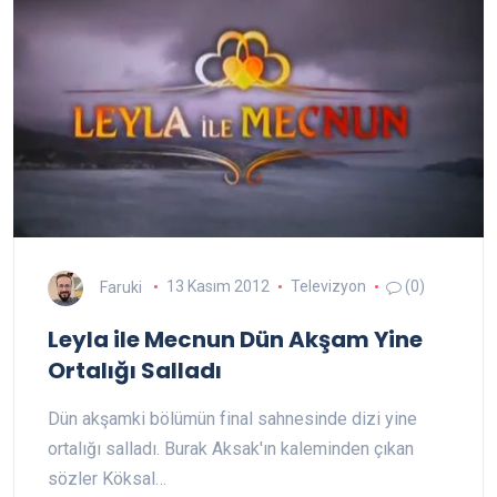
Faruki
13 Kasım 2012
Televizyon
(0)
Leyla ile Mecnun Dün Akşam Yine
Ortalığı Salladı
Dün akşamki bölümün final sahnesinde dizi yine
ortalığı salladı. Burak Aksak'ın kaleminden çıkan
sözler Köksal…