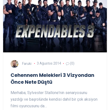
Faruki
3 Ağustos 2014
(0)
Cehennem Melekleri 3 Vizyondan
Önce Nete Düştü
Merhaba; Sylvester Stallone'nin senaryosunu
yazdığı ve başrolünde kendisi dahil bir çok aksiyon
filmi oyuncusunu da…